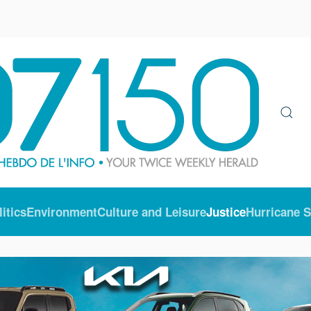
litics
Environment
Culture and Leisure
Justice
Hurricane 