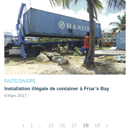
FAITS DIVERS
Installation illégale de container à Friar’s Bay
6 Mars 2017
1
…
15
16
17
18
19